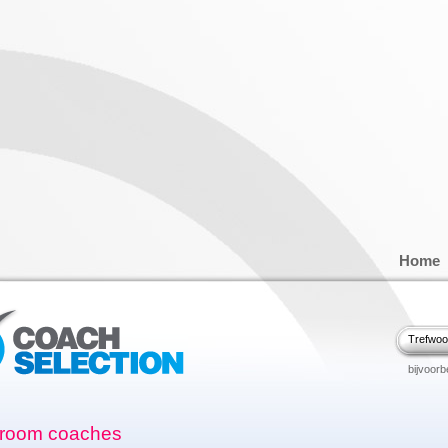
Home
/middel
Trefwoo
/ DGA's
bijvoorb
ffectiviteit
ering
ie
ales
room coaches