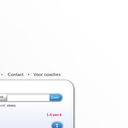
Contact
Voor coaches
rd:
eeld:
stress
1
-
4
van 4
1